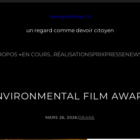
lesregardiens.ch
un regard comme devoir citoyen
ROPOS
EN COURS…
RÉALISATIONS
PRIX
PRESSE
NEW
NVIRONMENTAL FILM AWA
MARS 26, 2026
/
ORANE