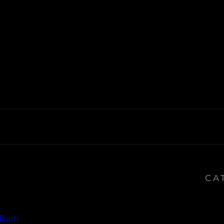
CA
Burri