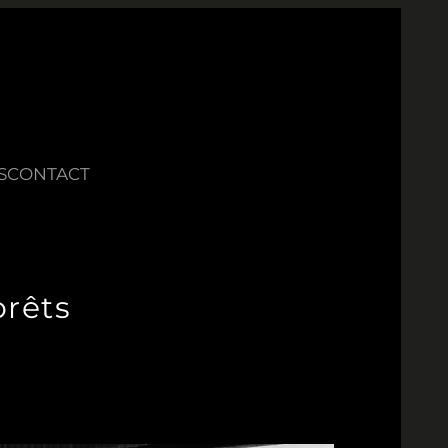
S
CONTACT
orêts