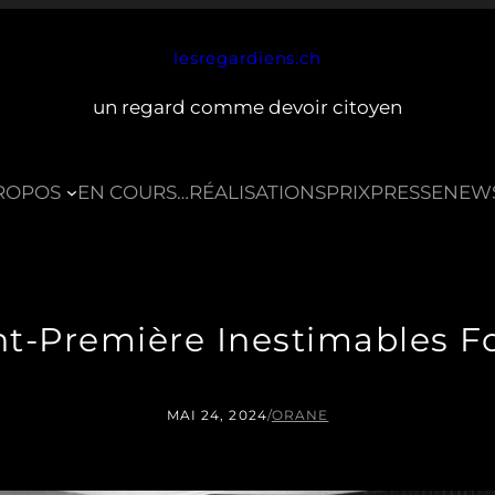
lesregardiens.ch
un regard comme devoir citoyen
ROPOS
EN COURS…
RÉALISATIONS
PRIX
PRESSE
NEW
t-Première Inestimables F
MAI 24, 2024
/
ORANE