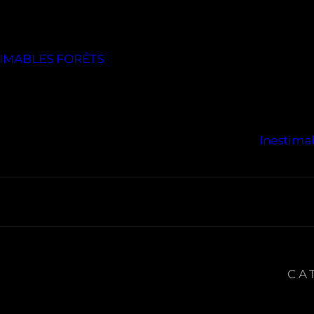
TIMABLES FORÊTS
Inestimab
CA